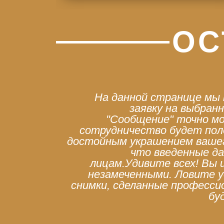
ОС
На данной странице мы
заявку на выбран
"Сообщение" точно мо
сотрудничество будет по
достойным украшением ваше
что введенные д
лицам.Удивите всех! Вы
незамеченными. Ловите у
снимки, сделанные професс
бу