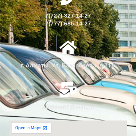
7(727)-327-14-27
7(777)-685-14-27
г. Алматы. Ул. Базарбаева, д.71А
oldtime07@mail.ru